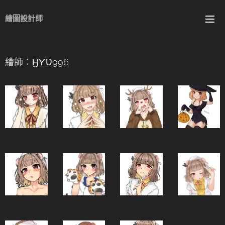
繪圖設計師
繪師：
ӇƳƲ996